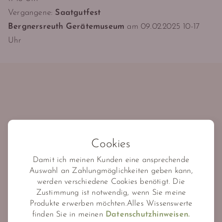
Vergangene:
Saatgutfest
Bergnersreuth Gerätemuseum
am 09.02.2025 10-17
Uhr
Cookies
Seifen
Damit ich meinen Kunden eine ansprechende
Auswahl an Zahlungmöglichkeiten geben kann,
Duschbutter
werden verschiedene Cookies benötigt. Die
Cremes & Hautpflege
Zustimmung ist notwendig, wenn Sie meine
Produkte erwerben möchten.Alles Wissenswerte
Shampoo
finden Sie in meinen
Datenschutzhinweisen.